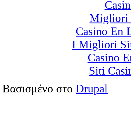
Casin
Migliori
Casino En L
I Migliori S
Casino E
Siti Ca
Βασισμένο στο
Drupal