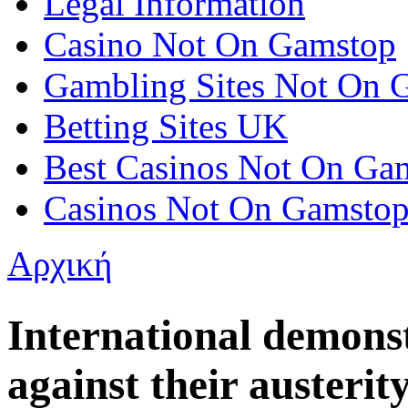
Legal Information
Casino Not On Gamstop
Gambling Sites Not On 
Betting Sites UK
Best Casinos Not On Ga
Casinos Not On Gamsto
Αρχική
Είστε εδώ
International demons
against their austerit